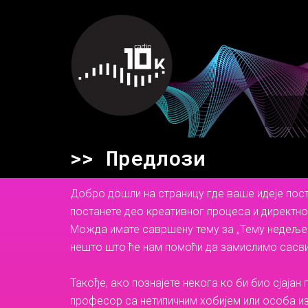
Пређи
на
садржај
>> Предлози
Добро дошли на страницу где ваше идеје пос
постанете део креативног процеса и директно
Можда имате савршену тему за „Тему недеље“
нешто што ће нам помоћи да замислимо сасви
Такође, ако познајете некога ко би био сјајан
професор са нетипичним хобијем или особа и