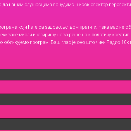
о да нашим слушаоцима понудимо широк спектар перспектив
рограма који ћете са задовољством пратити. Нека вас не о
чекиване мисли инспиришу нова решења и подстичу креативно
о обликујемо програм. Ваш глас је оно што чини Радио 10к 