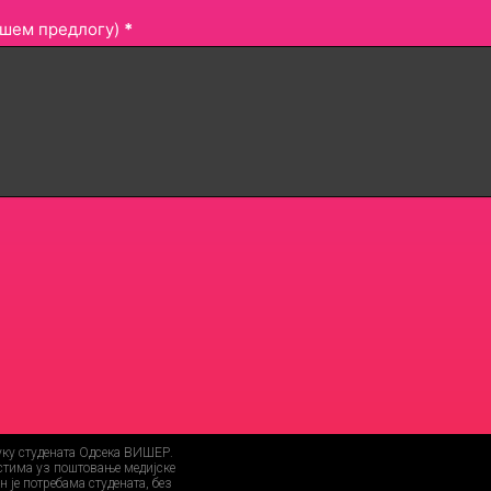
ашем предлогу)
*
уку студената Одсека ВИШЕР.
остима уз поштовање медијске
 је потребама студената, без