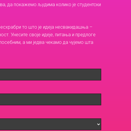
a, да покажемо људима колико је студентски
бесхрабри то што је идеја несвакидашња –
ст. Унесите своје идеје, питања и предлоге
посебним, а ми једва чекамо да чујемо шта