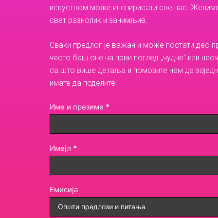
искуством може инспирисати све нас. Желим
свет разнолик и занимљив.
Свaки предлог је важан и може постати део п
често баш оне на први поглед „чудне” или нео
са што више детаља и помозите нам да заједн
имате да поделите!
Predlozi
Име и презиме
*
I
f
y
o
Имејл
*
u
a
r
Емисија
e
h