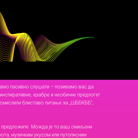
само пасивно слушати – позивамо вас да
инспиративне, храбре и необичне предлоге!
 смислили блиставо питање за „ШББКББ“,
а то предложите. Можда је то ваш омиљени
ота, музичким укусом или путописним