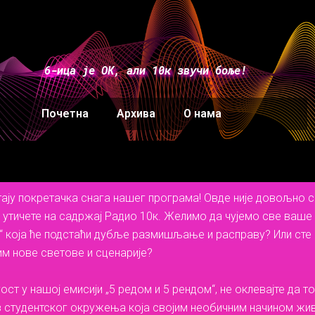
6-ица је ОК, али 10к звучи боље!
Почетна
Архива
О нама
тају покретачка снага нашег програма! Овде није довољно 
 утичете на садржај Радио 10к. Желимо да чујемо све ваше 
 која ће подстаћи дубље размишљање и расправу? Или сте
м нове светове и сценарије?
 гост у нашој емисији „5 редом и 5 рендом“, не оклевајте д
з студентског окружења која својим необичним начином жив